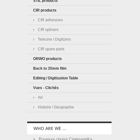
STIL products
CIR products
CIR adhesives
CIR splicers
Telecine / Digitizers
CIR spare parts
ORWO products
Back to 35mm film
Editing / Digitization Table
Vues - Clichés
Art
Histoire / Géographie
WHO ARE WE ...
Pourquoi choisir CinémantiKa ...