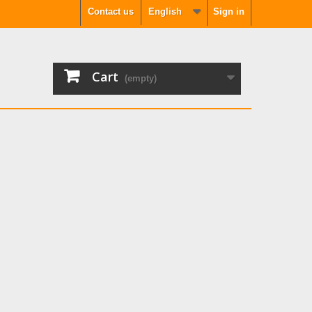
Contact us
English
Sign in
Cart
(empty)