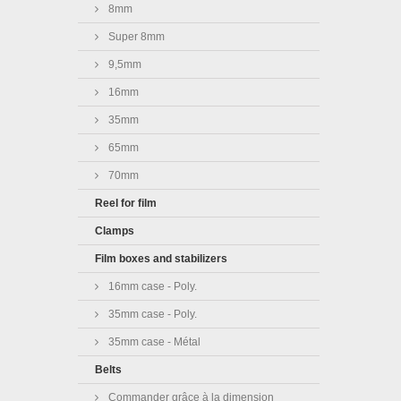
8mm
Super 8mm
9,5mm
16mm
35mm
65mm
70mm
Reel for film
Clamps
Film boxes and stabilizers
16mm case - Poly.
35mm case - Poly.
35mm case - Métal
Belts
Commander grâce à la dimension