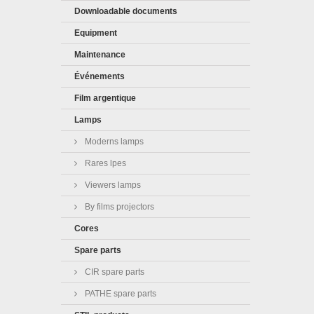
Downloadable documents
Equipment
Maintenance
Événements
Film argentique
Lamps
Moderns lamps
Rares lpes
Viewers lamps
By films projectors
Cores
Spare parts
CIR spare parts
PATHE spare parts