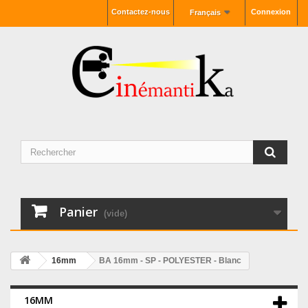
Contactez-nous
Connexion
Français
Panier
(vide)
16mm
BA 16mm - SP - POLYESTER - Blanc
16MM