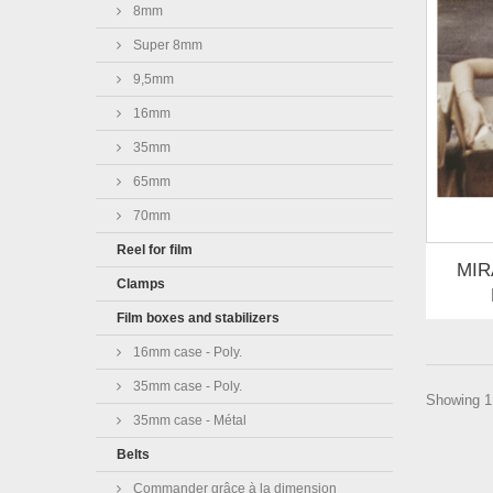
8mm
Super 8mm
9,5mm
16mm
35mm
65mm
70mm
Reel for film
MIR
Clamps
Film boxes and stabilizers
16mm case - Poly.
35mm case - Poly.
Showing 1 
35mm case - Métal
Belts
Commander grâce à la dimension