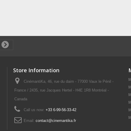
Store Information
M
CinémantiKa, 46, rue du daim - 77000 Vaux le Pénil -
M
France / 2435, rue Jacques Hertel - H4E 1R8 Montréal -
M
Canada
M
Call us now:
+33 6-99-56-33-42
M
M
Email:
contact@cinemantika.fr