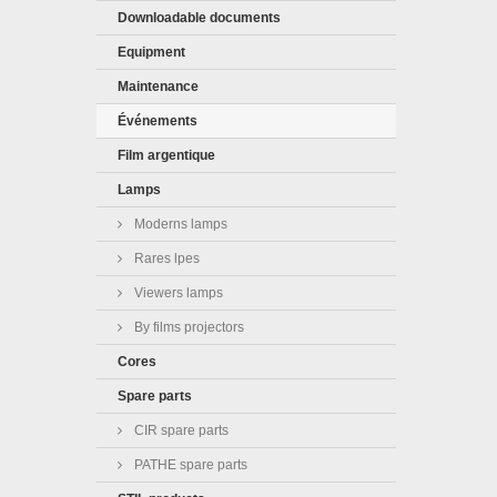
Downloadable documents
Equipment
Maintenance
Événements
Film argentique
Lamps
Moderns lamps
Rares lpes
Viewers lamps
By films projectors
Cores
Spare parts
CIR spare parts
PATHE spare parts