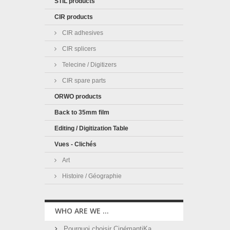
STIL products
CIR products
CIR adhesives
CIR splicers
Telecine / Digitizers
CIR spare parts
ORWO products
Back to 35mm film
Editing / Digitization Table
Vues - Clichés
Art
Histoire / Géographie
WHO ARE WE ...
Pourquoi choisir CinémantiKa ...