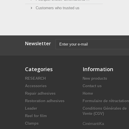
Customers who trusted us
Newsletter
Categories
Information
RESEARCH
New products
Accessories
Contact us
Repair adhesives
Home
Restoration adhesives
Formulaire de rétractation
Leader
Conditions Générales de
Vente (CGV)
Reel for film
Clamps
CinémantiKa