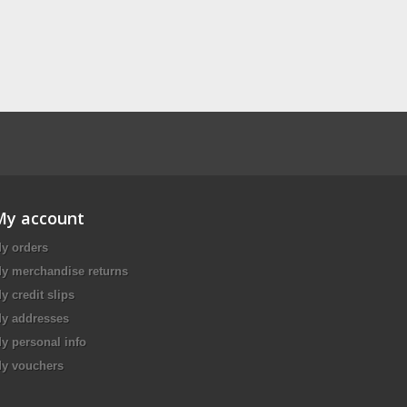
My account
y orders
y merchandise returns
y credit slips
y addresses
y personal info
y vouchers