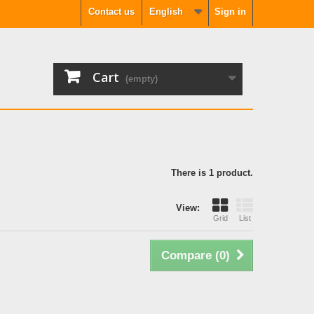
Contact us
English
Sign in
Cart
(empty)
There is 1 product.
View:
Grid
List
Compare (
0
)