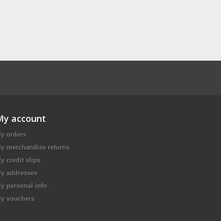
My account
y orders
y merchandise returns
y credit slips
y addresses
y personal info
y vouchers