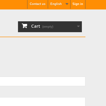
Contact us
English
Sign in
Cart
(empty)