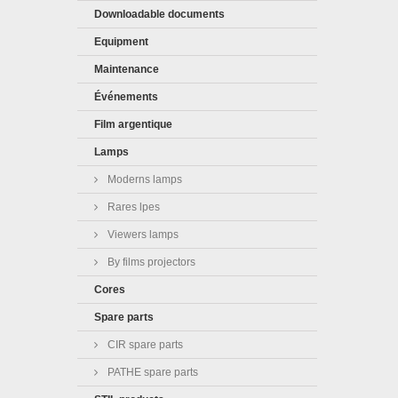
Downloadable documents
Equipment
Maintenance
Événements
Film argentique
Lamps
Moderns lamps
Rares lpes
Viewers lamps
By films projectors
Cores
Spare parts
CIR spare parts
PATHE spare parts