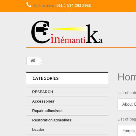
Call us now:
011 1 514-293-3966
Ho
CATEGORIES
RESEARCH
List of su
Accessories
About C
Repair adhesives
List of pa
Restoration adhesives
Leader
Formula