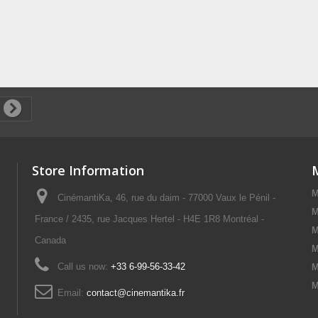
Store Information
M
CinémantiKa, 46, rue du daim - 77000 Vaux le Pénil -
M
France / 2435, rue Jacques Hertel - H4E 1R8 Montréal -
M
Canada
M
Call us now:
+33 6-99-56-33-42
M
M
Email:
contact@cinemantika.fr