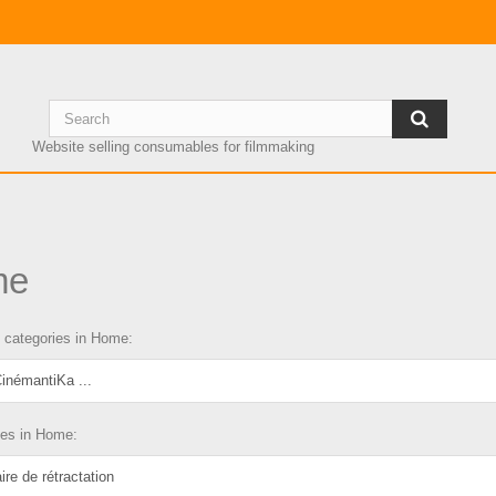
Website selling consumables for filmmaking
me
b categories in Home:
inémantiKa ...
ges in Home:
ire de rétractation