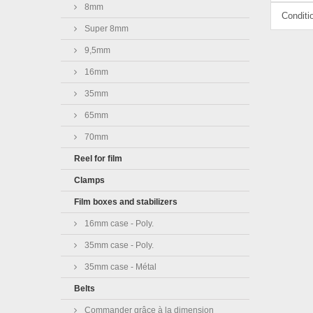
8mm
Conditi
Super 8mm
9,5mm
16mm
35mm
65mm
70mm
Reel for film
Clamps
Film boxes and stabilizers
16mm case - Poly.
35mm case - Poly.
35mm case - Métal
Belts
Commander grâce à la dimension