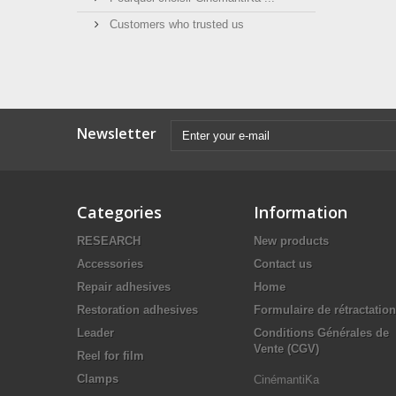
Customers who trusted us
Newsletter
Categories
Information
RESEARCH
New products
Accessories
Contact us
Repair adhesives
Home
Restoration adhesives
Formulaire de rétractation
Leader
Conditions Générales de
Vente (CGV)
Reel for film
Clamps
CinémantiKa