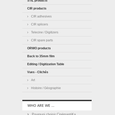
STIL products
CIR products
CIR adhesives
CIR splicers
Telecine / Digitizers
CIR spare parts
ORWO products
Back to 35mm film
Editing / Digitization Table
Vues - Clichés
Art
Histoire / Géographie
WHO ARE WE ...
Pourquoi choisir CinémantiKa ...