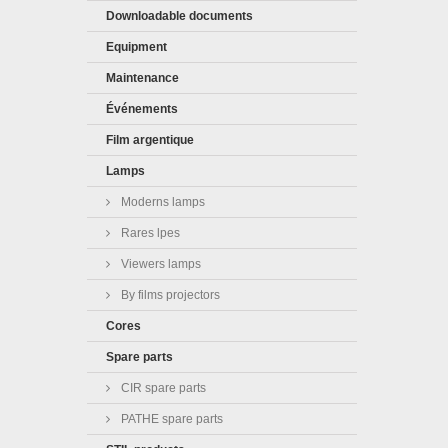
Downloadable documents
Equipment
Maintenance
Événements
Film argentique
Lamps
Moderns lamps
Rares lpes
Viewers lamps
By films projectors
Cores
Spare parts
CIR spare parts
PATHE spare parts