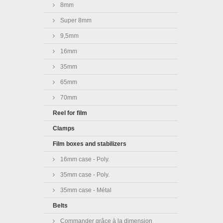
8mm
Super 8mm
9,5mm
16mm
35mm
65mm
70mm
Reel for film
Clamps
Film boxes and stabilizers
16mm case - Poly.
35mm case - Poly.
35mm case - Métal
Belts
Commander grâce à la dimension