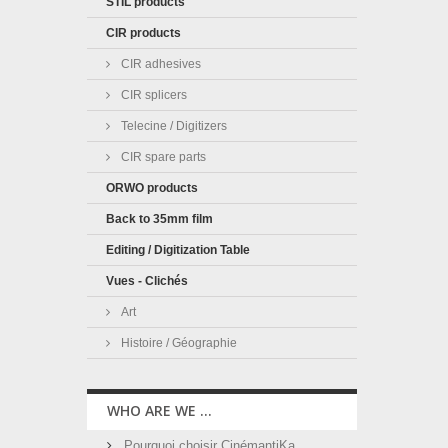
STIL products
CIR products
CIR adhesives
CIR splicers
Telecine / Digitizers
CIR spare parts
ORWO products
Back to 35mm film
Editing / Digitization Table
Vues - Clichés
Art
Histoire / Géographie
WHO ARE WE ...
Pourquoi choisir CinémantiKa ...