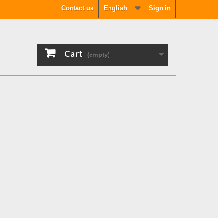
Contact us
English
Sign in
Cart
(empty)