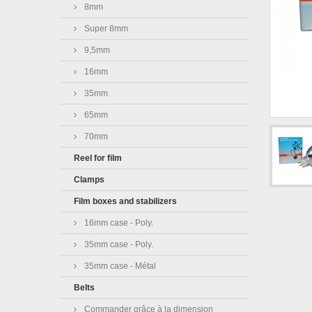
8mm
Super 8mm
9,5mm
16mm
35mm
65mm
70mm
Reel for film
Clamps
Film boxes and stabilizers
16mm case - Poly.
35mm case - Poly.
35mm case - Métal
Belts
Commander grâce à la dimension