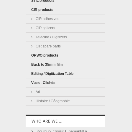
STIL products
CIR products
CIR adhesives
CIR splicers
Telecine / Digitizers
CIR spare parts
ORWO products
Back to 35mm film
Editing / Digitization Table
Vues - Clichés
Art
Histoire / Géographie
WHO ARE WE ...
Pourquoi choisir CinémantiKa ...