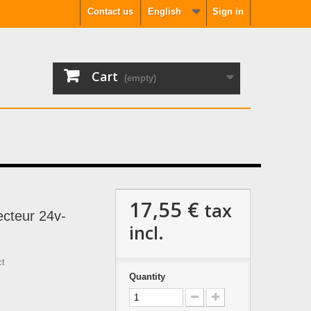
Contact us
English
Sign in
Cart
(empty)
17,55 €
tax
cteur 24v-
incl.
ct
Quantity