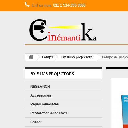
Call us now:
011 1 514-293-3966
Lamps
By films projectors
Lampe de proj
BY FILMS PROJECTORS
RESEARCH
Accessories
Repair adhesives
Restoration adhesives
Leader