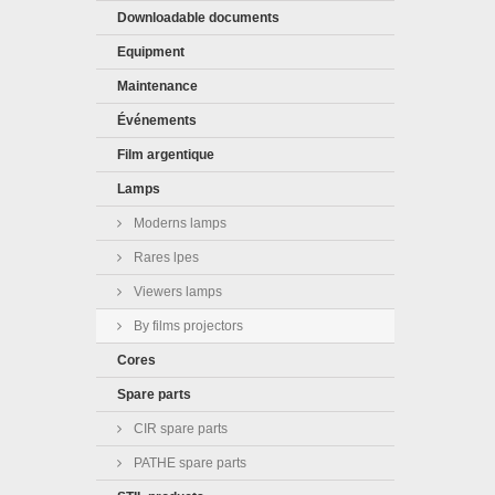
Downloadable documents
Equipment
Maintenance
Événements
Film argentique
Lamps
Moderns lamps
Rares lpes
Viewers lamps
By films projectors
Cores
Spare parts
CIR spare parts
PATHE spare parts