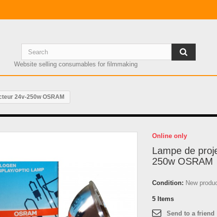
Website selling consumables for filmmaking
ecteur 24v-250w OSRAM
Online only
Lampe de proje
250w OSRAM
Condition:
New produ
5
Items
Send to a friend