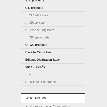
STIL products
CIR products
CIR adhesives
CIR splicers
Telecine / Digitizers
CIR spare parts
ORWO products
Back to 35mm film
Editing / Digitization Table
Vues - Clichés
Art
Histoire / Géographie
WHO ARE WE ...
Pourquoi choisir CinémantiKa ...