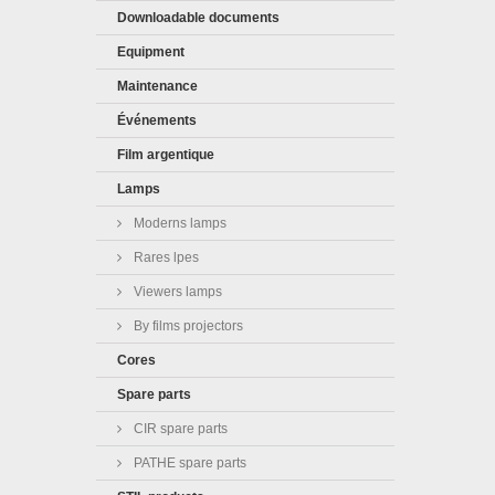
Downloadable documents
Equipment
Maintenance
Événements
Film argentique
Lamps
Moderns lamps
Rares lpes
Viewers lamps
By films projectors
Cores
Spare parts
CIR spare parts
PATHE spare parts