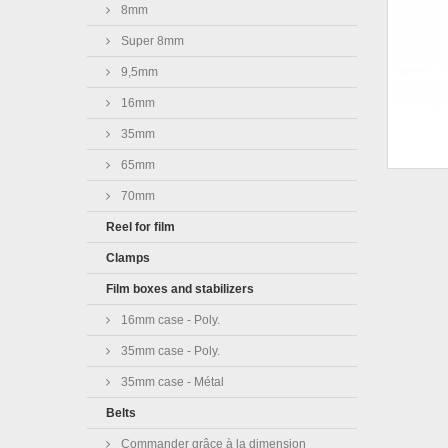
8mm
Super 8mm
9,5mm
16mm
35mm
65mm
70mm
Reel for film
Clamps
Film boxes and stabilizers
16mm case - Poly.
35mm case - Poly.
35mm case - Métal
Belts
Commander grâce à la dimension