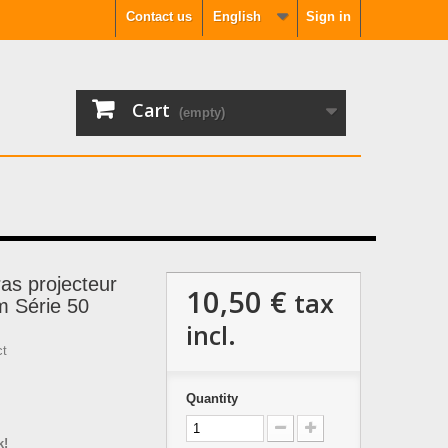
Contact us
English
Sign in
Cart
(empty)
ras projecteur
10,50 €
tax
lm Série 50
incl.
ct
Quantity
k!