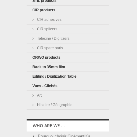
STIL products
CIR products
CIR adhesives
CIR splicers
Telecine / Digitizers
CIR spare parts
ORWO products
Back to 35mm film
Editing / Digitization Table
Vues - Clichés
Art
Histoire / Géographie
WHO ARE WE ...
Pourquoi choisir CinémantiKa ...