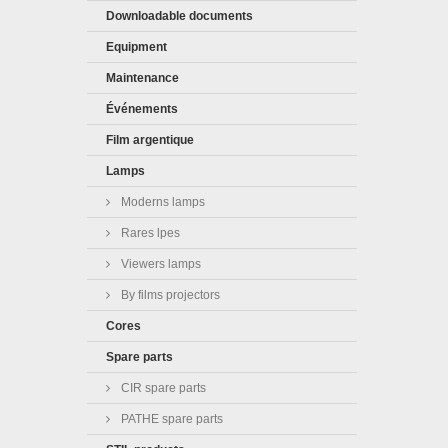
Downloadable documents
Equipment
Maintenance
Événements
Film argentique
Lamps
Moderns lamps
Rares lpes
Viewers lamps
By films projectors
Cores
Spare parts
CIR spare parts
PATHE spare parts