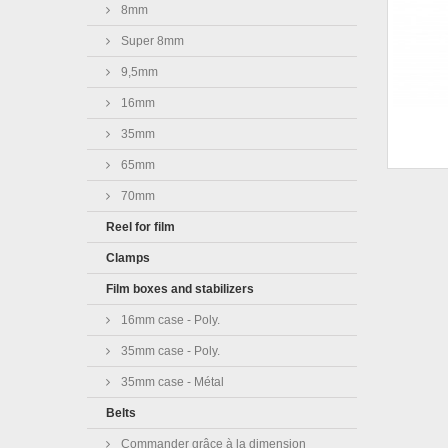
8mm
Super 8mm
9,5mm
16mm
35mm
65mm
70mm
Reel for film
Clamps
Film boxes and stabilizers
16mm case - Poly.
35mm case - Poly.
35mm case - Métal
Belts
Commander grâce à la dimension