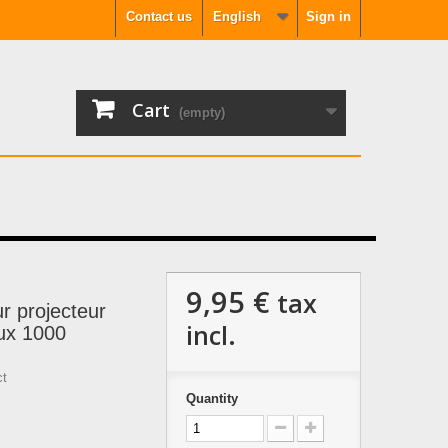
Contact us
English
Sign in
Cart
(empty)
9,95 €
tax
r projecteur
incl.
ux 1000
ct
Quantity