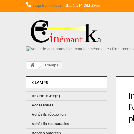
Appelez-nous au :
011 1 514-293-3966
Clamps
CLAMPS
C
I
RECHERCHÉ(E)
l
Accessoires
Adhésifs réparation
p
Adhésifs restauration
Bandes amorces