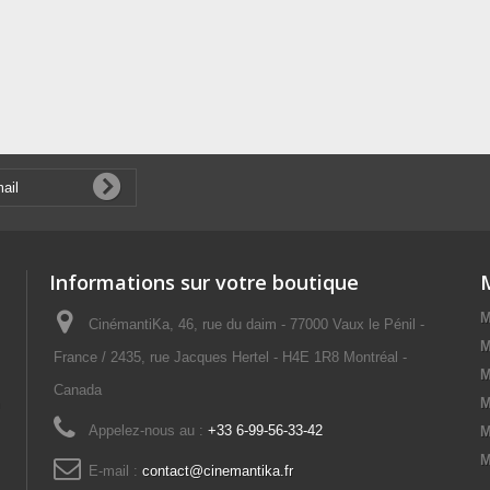
Informations sur votre boutique
M
CinémantiKa, 46, rue du daim - 77000 Vaux le Pénil -
M
France / 2435, rue Jacques Hertel - H4E 1R8 Montréal -
M
Canada
M
Appelez-nous au :
+33 6-99-56-33-42
M
M
E-mail :
contact@cinemantika.fr