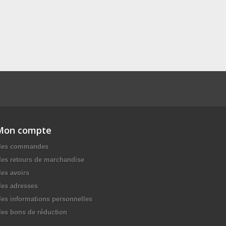
Mon compte
es commandes
es retours de marchandise
es avoirs
es adresses
es informations personnelles
es bons de réduction