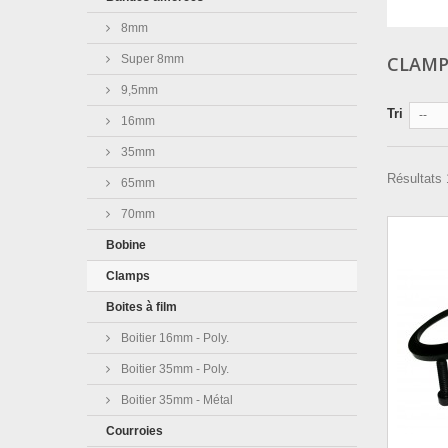
8mm
Super 8mm
CLAM
9,5mm
Tri
--
16mm
35mm
Résultats 1
65mm
70mm
Bobine
Clamps
Boites à film
Boitier 16mm - Poly.
Boitier 35mm - Poly.
Boitier 35mm - Métal
Courroies