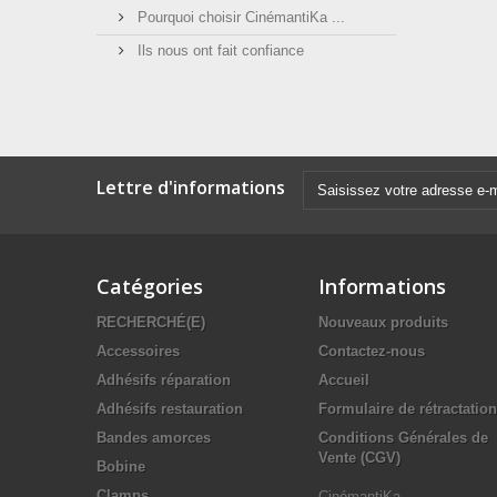
Pourquoi choisir CinémantiKa ...
Ils nous ont fait confiance
Lettre d'informations
Catégories
Informations
RECHERCHÉ(E)
Nouveaux produits
Accessoires
Contactez-nous
Adhésifs réparation
Accueil
Adhésifs restauration
Formulaire de rétractation
Bandes amorces
Conditions Générales de
Vente (CGV)
Bobine
Clamps
CinémantiKa