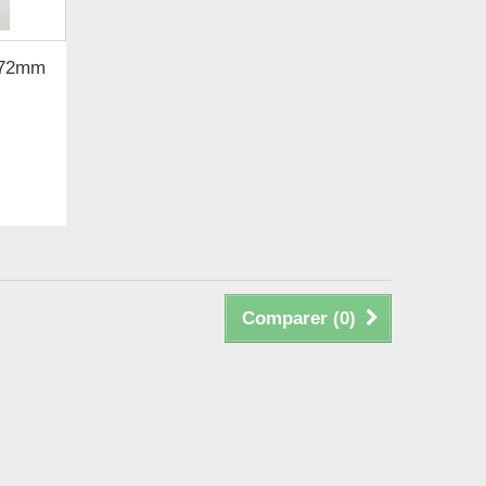
e 72mm
Comparer (
0
)