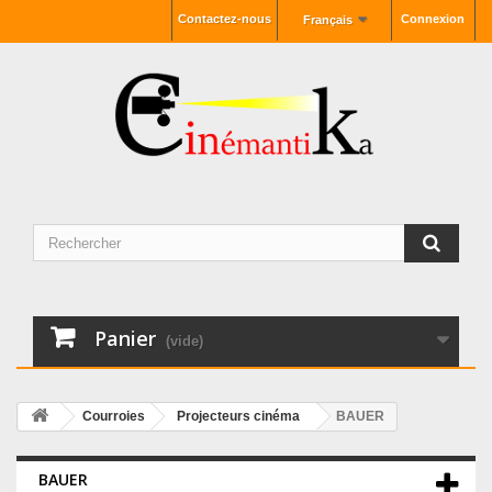
Contactez-nous
Connexion
Français
Panier
(vide)
Courroies
Projecteurs cinéma
BAUER
BAUER