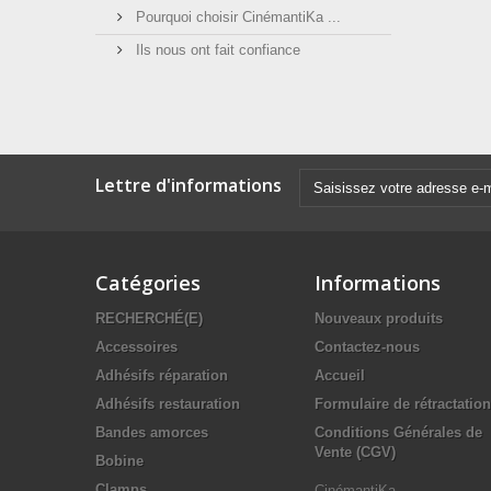
Pourquoi choisir CinémantiKa ...
Ils nous ont fait confiance
Lettre d'informations
Catégories
Informations
RECHERCHÉ(E)
Nouveaux produits
Accessoires
Contactez-nous
Adhésifs réparation
Accueil
Adhésifs restauration
Formulaire de rétractation
Bandes amorces
Conditions Générales de
Vente (CGV)
Bobine
Clamps
CinémantiKa