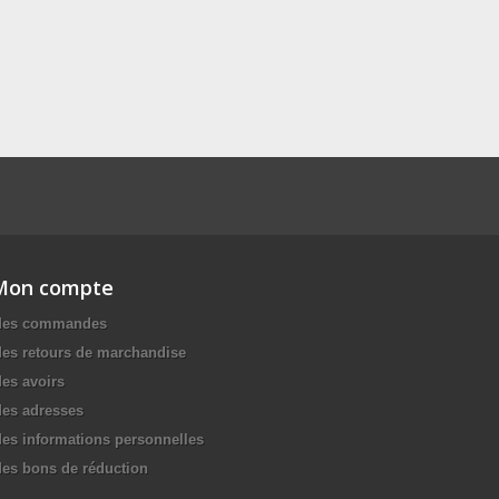
Mon compte
es commandes
es retours de marchandise
es avoirs
es adresses
es informations personnelles
es bons de réduction