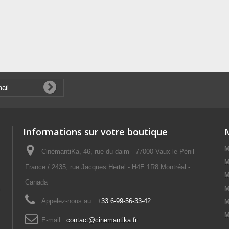
Informations sur votre boutique
M
CinémantiKa, 46, rue du daim - 77000 Vaux le Pénil -
M
France / 2435, rue Jacques Hertel - H4E 1R8 Montréal -
M
Canada
M
Appelez-nous au :
+33 6-99-56-33-42
M
M
E-mail :
contact@cinemantika.fr