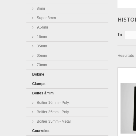
8mm
Super 8mm
HISTO
9,5mm
Tri
--
16mm
35mm
Résultats 
65mm
70mm
Bobine
Clamps
Boites à film
Boitier 16mm - Poly.
Boitier 35mm - Poly.
Boitier 35mm - Métal
Courroies