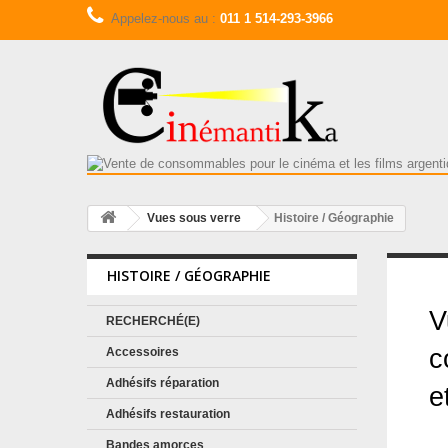
Appelez-nous au :
011 1 514-293-3966
Vues sous verre
Histoire / Géographie
HISTOIRE / GÉOGRAPHIE
H
V
RECHERCHÉ(E)
c
Accessoires
Adhésifs réparation
e
Adhésifs restauration
Bandes amorces