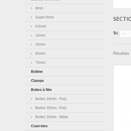
8mm
Super 8mm
SECTI
9,5mm
Tri
--
16mm
35mm
Résultats 
65mm
70mm
Bobine
Clamps
Boites à film
Boitier 16mm - Poly.
Boitier 35mm - Poly.
Boitier 35mm - Métal
Courroies