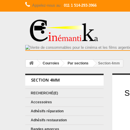
Appelez-nous au :
011 1 514-293-3966
Courroies
Par sections
Section 4mm
SECTION 4MM
S
S
RECHERCHÉ(E)
Accessoires
Adhésifs réparation
Adhésifs restauration
Bandes amorces