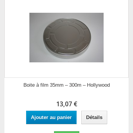
Boite à film 35mm – 300m – Hollywood
13,07 €
Ajouter au panier
Détails