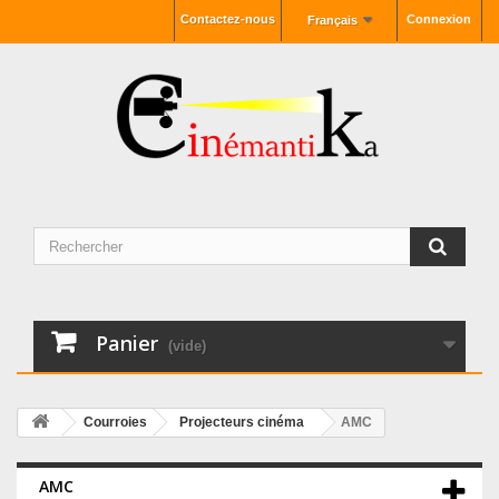
Contactez-nous
Connexion
Français
Panier
(vide)
Courroies
Projecteurs cinéma
AMC
AMC