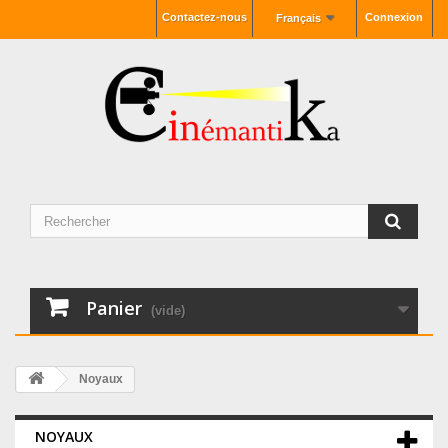
Contactez-nous
Connexion
Français
Panier
(vide)
Noyaux
NOYAUX