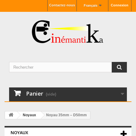
Contactez-nous
Connexion
Français
Panier
(vide)
Noyaux
Noyau 35mm – D50mm
NOYAUX