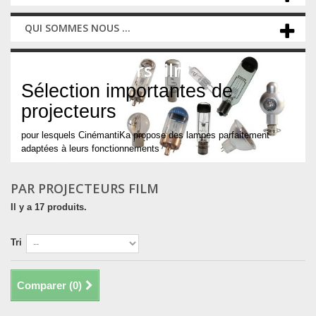
QUI SOMMES NOUS ...
Par projecteurs film
Sélection importantes de
projecteurs
pour lesquels CinémantiKa propose des lampes parfaitement
adaptées à leurs fonctionnements
PAR PROJECTEURS FILM
Il y a 17 produits.
Tri
Comparer (
0
)