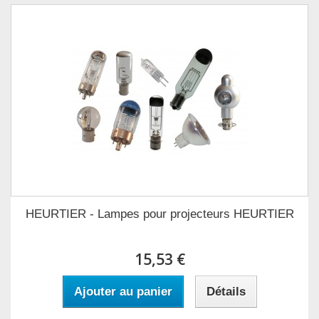
HEURTIER - Lampes pour projecteurs HEURTIER
15,53 €
Ajouter au panier
Détails