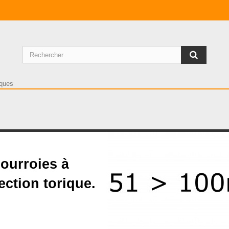
e 51 à 100mm
ourroies à
ection torique.