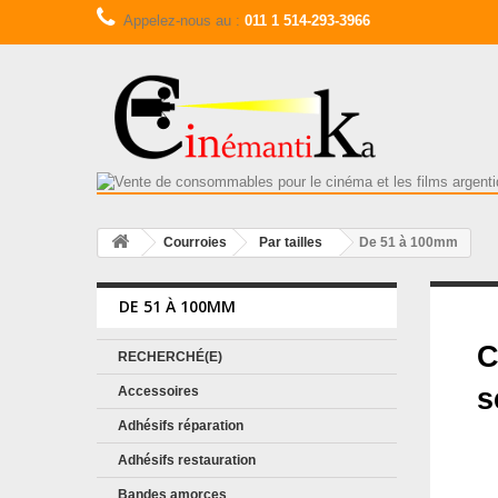
Appelez-nous au :
011 1 514-293-3966
Courroies
Par tailles
De 51 à 100mm
DE 51 À 100MM
D
C
RECHERCHÉ(E)
s
Accessoires
Adhésifs réparation
Adhésifs restauration
Bandes amorces