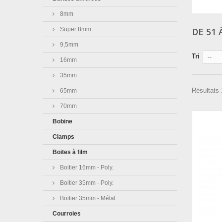
8mm
Super 8mm
DE 51
9,5mm
Tri
--
16mm
35mm
Résultats 
65mm
70mm
Bobine
Clamps
Boites à film
Boitier 16mm - Poly.
Boitier 35mm - Poly.
Boitier 35mm - Métal
Courroies