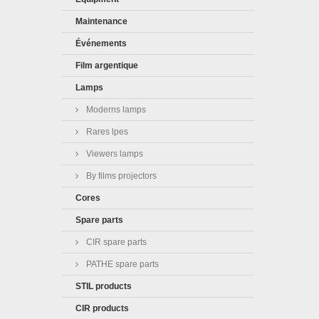
Maintenance
Événements
Film argentique
Lamps
Moderns lamps
Rares lpes
Viewers lamps
By films projectors
Cores
Spare parts
CIR spare parts
PATHE spare parts
STIL products
CIR products