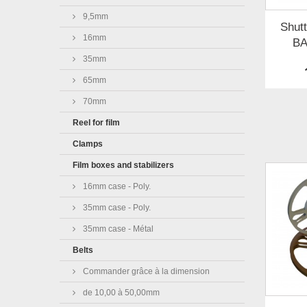
9,5mm
Shut
16mm
BA
35mm
65mm
70mm
Reel for film
Clamps
Film boxes and stabilizers
16mm case - Poly.
35mm case - Poly.
35mm case - Métal
Belts
Commander grâce à la dimension
de 10,00 à 50,00mm