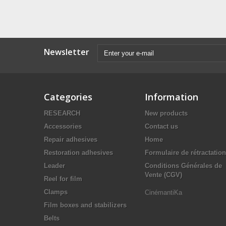
Newsletter
Categories
Information
RESEARCH
New products
Accessories
Contact us
Repair adhesives
Home
Restoration adhesives
Formulaire de rétractation
Leader
Conditions Générales de
Vente (CGV)
Reel for film
Clamps
CinémantiKa
Film boxes and stabilizers
Belts