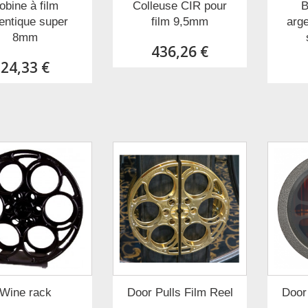
obine à film
Colleuse CIR pour
B
entique super
film 9,5mm
arg
8mm
436,26 €
24,33 €
Wine rack
Door Pulls Film Reel
Door 