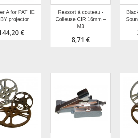
ter A for PATHE
Ressort à couteau -
Black
BY projector
Colleuse CIR 16mm –
Soun
M3
144,20 €
8,71 €