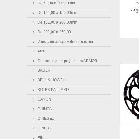
B
De 51,00 à 100,00mm
arg
De 101,00 à 150,00mm
De 101,00 à 200,00mm
De 201,00 à 250,00
Vous connaissez votre projecteur
AMC
Courroies pour projecteurs ARMOR
BAUER
BELL & HOWELL
BOLEX PAILLARD
CANON
CHINON
CINEGEL
CINERIC
EIKI