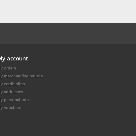
My account
y orders
y merchandise returns
y credit slips
y addresses
y personal info
y vouchers