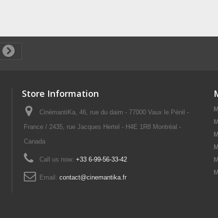
Store Information
M
CinémantiKa, 46, rue du daim - 77000 Vaux le Pénil -
M
France / 2435, rue Jacques Hertel - H4E 1R8 Montréal -
M
Canada
M
Call us now:
+33 6-99-56-33-42
M
M
Email:
contact@cinemantika.fr