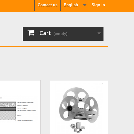
Contact us
English
Sign in
Cart
(empty)