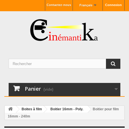
Contactez-nous
Connexion
Français
Panier
(vide)
Boites à film
Boitier 16mm - Poly.
Boitier pour film
16mm - 240m