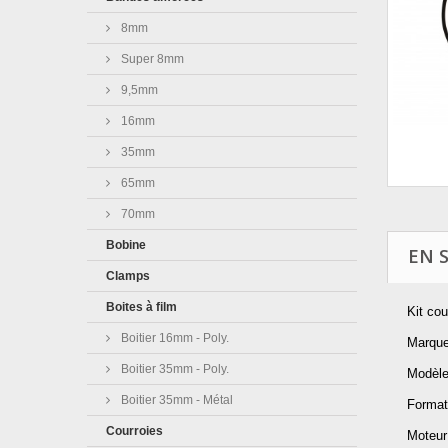
8mm
Super 8mm
9,5mm
16mm
35mm
65mm
70mm
Bobine
EN 
Clamps
Boites à film
Kit cou
Boitier 16mm - Poly.
Marque
Boitier 35mm - Poly.
Modèle
Boitier 35mm - Métal
Format
Courroies
Moteur 