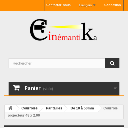
Contactez-nous
Connexion
Français
Panier
(vide)
Courroies
Par tailles
De 10 à 50mm
Courroie
projecteur 48 x 2.00