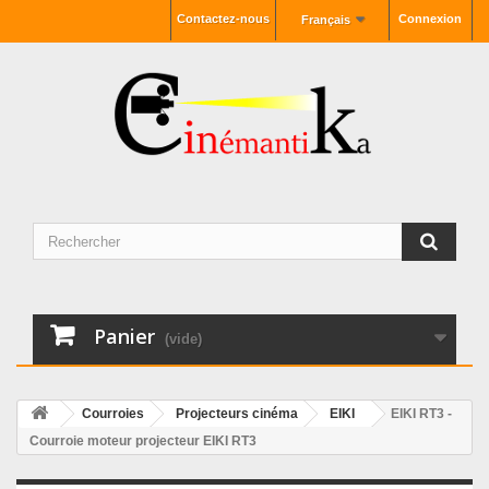
Contactez-nous
Connexion
Français
Panier
(vide)
Courroies
Projecteurs cinéma
EIKI
EIKI RT3 -
Courroie moteur projecteur EIKI RT3