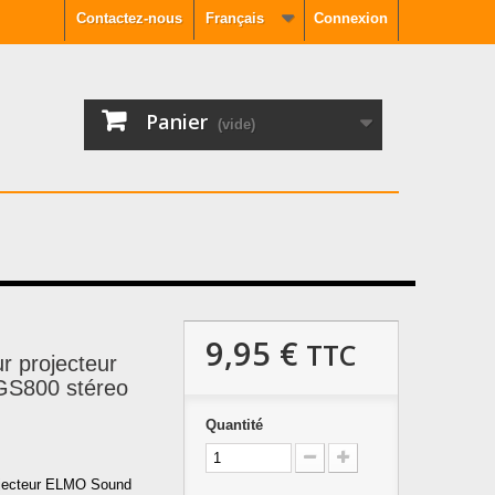
Contactez-nous
Français
Connexion
Panier
(vide)
9,95 €
TTC
r projecteur
S800 stéreo
Quantité
ojecteur ELMO Sound