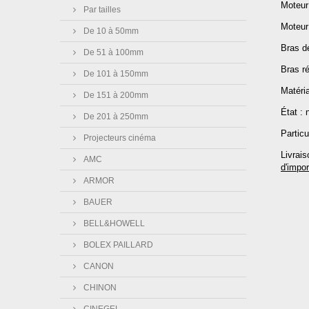
Moteur 
Par tailles
Moteur
De 10 à 50mm
Bras dé
De 51 à 100mm
Bras ré
De 101 à 150mm
Matéri
De 151 à 200mm
État : 
De 201 à 250mm
Particu
Projecteurs cinéma
Livrais
AMC
d'impor
ARMOR
BAUER
BELL&HOWELL
BOLEX PAILLARD
CANON
CHINON