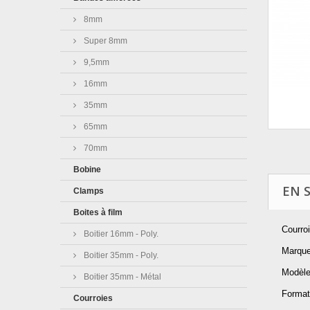
8mm
Super 8mm
9,5mm
16mm
35mm
65mm
70mm
Bobine
EN 
Clamps
Boites à film
Courro
Boitier 16mm - Poly.
Marqu
Boitier 35mm - Poly.
Modèle
Boitier 35mm - Métal
Format
Courroies