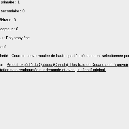
primaire : 1
 secondaire : 0
biteur : 0
cepteur : 0
au : Polypropylène.
neuf
larité : Courroie neuve moulée de haute qualité spécialement sélectionnée pou
on :
P
roduit expédié du Québec (Canada). Des frais de Douane sont à prévoir, p
tation sera remboursée sur demande et avec justificatif original.