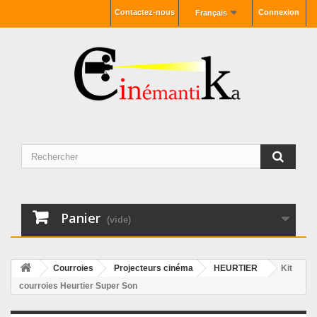
Contactez-nous
Connexion
Français
Panier
(vide)
Courroies
Projecteurs cinéma
HEURTIER
Kit
courroies Heurtier Super Son