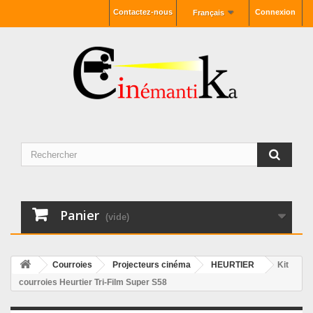
Contactez-nous
Connexion
Français
Panier
(vide)
Courroies
Projecteurs cinéma
HEURTIER
Kit
courroies Heurtier Tri-Film Super S58