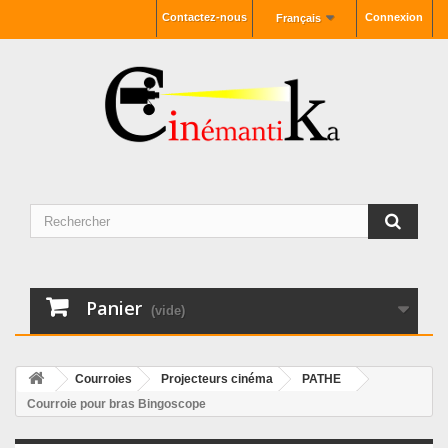
Contactez-nous
Connexion
Français
Panier
(vide)
Courroies
Projecteurs cinéma
PATHE
Courroie pour bras Bingoscope