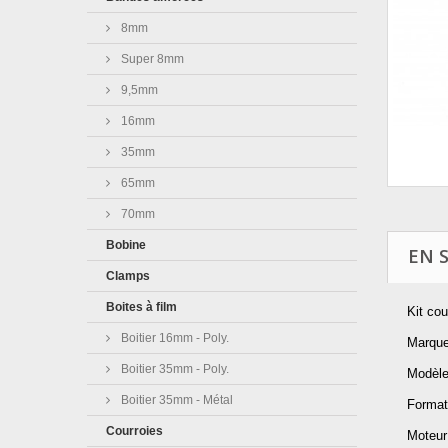
8mm
Super 8mm
9,5mm
16mm
35mm
65mm
70mm
Bobine
EN 
Clamps
Boites à film
Kit co
Boitier 16mm - Poly.
Marqu
Boitier 35mm - Poly.
Modèle
Boitier 35mm - Métal
Format
Courroies
Moteur 