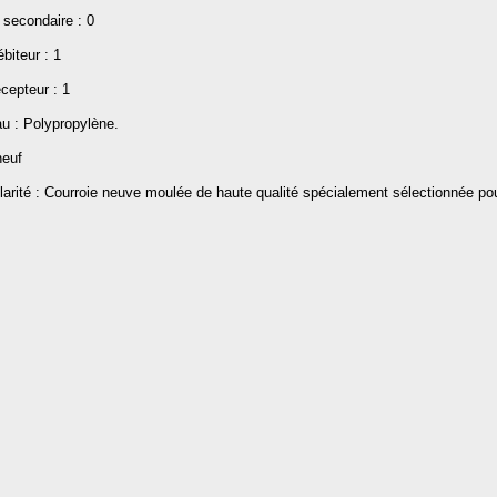
 secondaire : 0
biteur : 1
cepteur : 1
au : Polypropylène.
neuf
larité : Courroie neuve moulée de haute qualité spécialement sélectionnée pou