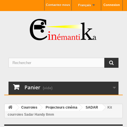
Contactez-nous
Connexion
Français
Panier
(vide)
Courroies
Projecteurs cinéma
SADAR
Kit
courroies Sadar Handy 8mm