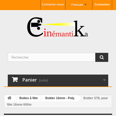
Contactez-nous
Connexion
Français
Panier
(vide)
Boites à film
Boitier 16mm - Poly.
Boitier STIL pour
film 16mm 600m