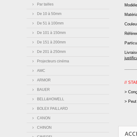
Par tailles
Modèle
De 10 à 50mm
Matéria
De 51 à 100mm
Couleur
De 101 à 150mm
Référe
De 151 à 200mm
Partic
De 201 à 250mm
Livrais
justific
Projecteurs cinéma
_____
AMC
ARMOR
// ST
BAUER
> Conç
BELL&HOWELL
> Peut
BOLEX PAILLARD
CANON
CHINON
ACC