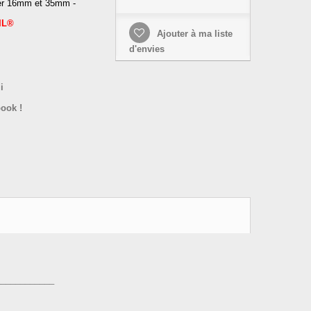
tier 16mm et 35mm -
IL®
Ajouter à ma liste
d'envies
i
ook !
____________