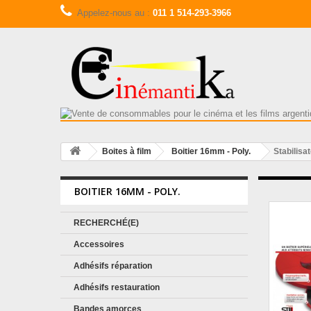
Appelez-nous au :
011 1 514-293-3966
Boites à film
Boitier 16mm - Poly.
Stabilis
BOITIER 16MM - POLY.
RECHERCHÉ(E)
Accessoires
Adhésifs réparation
Adhésifs restauration
Bandes amorces