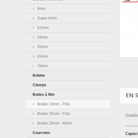
8mm
Super 8mm
9,5mm
16mm
35mm
65mm
70mm
Bobine
Clamps
EN 
Boites à film
Boitier 16mm - Poly.
Boitier 35mm - Poly.
Stabili
Boitier 35mm - Métal
_____
Courroies
Capacit