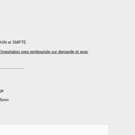
, AIIN et SMPTE.
'importation sera remboursée sur demande et avec
____________
age
 75mm