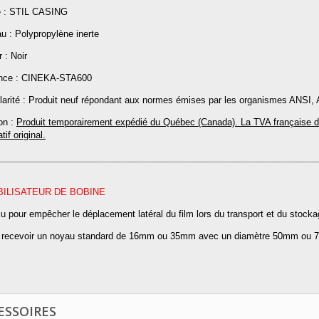
 : STIL CASING
u : Polypropylène inerte
 : Noir
nce : CINEKA-STA600
ularité : Produit neuf répondant aux normes émises par les organismes ANSI
on :
P
roduit temporairement expédié du Québec (Canada). La TVA française d
atif original.
________________________________________________________________
ABILISATEUR DE BOBINE
u pour empêcher le déplacement latéral du film lors du transport et du stock
 recevoir un noyau standard de 16mm ou 35mm avec un diamètre 50mm ou
ESSOIRES